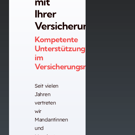
mit
Ihrer
Versicherung?
Kompetente
Unterstützung
im
Versicherungsrecht.
Seit vielen
Jahren
vertreten
wir
Mandantinnen
und