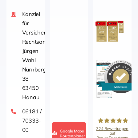
Kanzlei
für
Versicherungsrecht
Rechtsanwalt
Jürgen
Wahl
Nürnbergerstraße
38
63450
Mehr Infos
Hanau
06181 /
70333-
324
Bewertungen
00
Google Maps
auf
Routenplaner
ProvenExpert.com