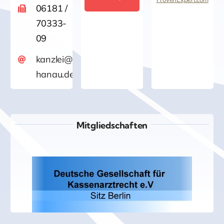
Kanzlei für
06181 /
70333-
Versicherungsrech
09
/Rechtsanwalt
kanzlei@versicherungsrecht-
hanau.de
Jürgen Wahl
Mitgliedschaften