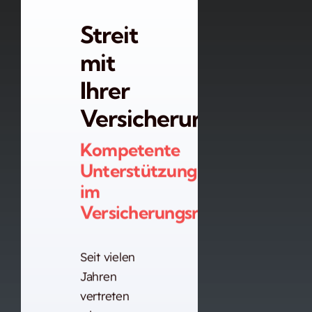
Streit
mit
Ihrer
Versicherung?
Kompetente
Unterstützung
im
Versicherungsrecht.
Seit vielen
Jahren
vertreten