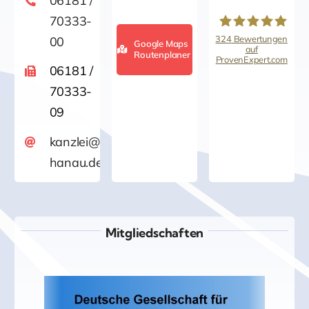
06181 /
70333-
324
Bewertungen
00
Google Maps
auf
Routenplaner
ProvenExpert.com
Kanzlei für
06181 /
70333-
Versicherungsrech
09
/Rechtsanwalt
kanzlei@versicherungsrecht-
hanau.de
Jürgen Wahl
Mitgliedschaften