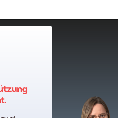
ützung
t.
nnen und