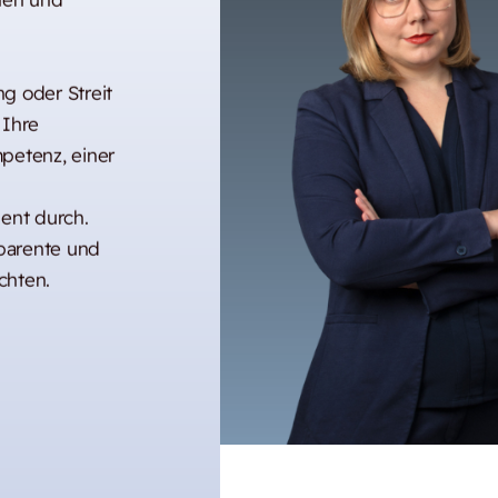
g oder Streit
 Ihre
petenz, einer
uent durch.
sparente und
chten.