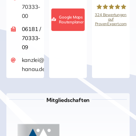
70333-
324
Bewertungen
00
Google Maps
auf
Routenplaner
ProvenExpert.com
Kanzlei für
06181 /
70333-
Versicherungsrech
09
/Rechtsanwalt
kanzlei@versicherungsrecht-
hanau.de
Jürgen Wahl
Mitgliedschaften