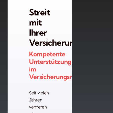
Streit
mit
Ihrer
Versicherung?
Kompetente
Unterstützung
im
Versicherungsrecht.
Seit vielen
Jahren
vertreten