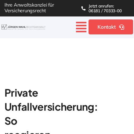
Skip
Ihre Anwaltskanzlei für
Jetzt anrufen:
Versicherungsrecht
to
06181 / 70333-00
content
Kontakt
Toggle
Navigatio
Startseite
Kanzlei
Themen
Private
Unfallversicherung:
Erfolge
So
Blog