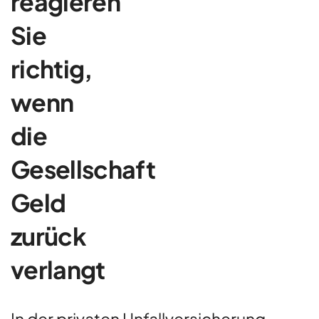
reagieren
Sie
richtig,
wenn
die
Gesellschaft
Geld
zurück
verlangt
In der privaten Unfallversicherung