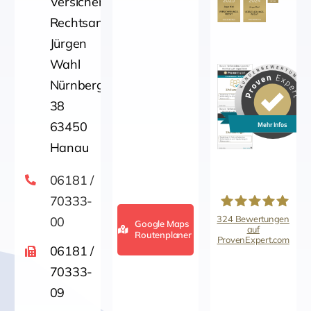
Versicherungsrecht
Rechtsanwalt
Jürgen
Wahl
Nürnbergerstraße
38
63450
Mehr Infos
Hanau
06181 /
70333-
324
Bewertungen
00
Google Maps
auf
Routenplaner
ProvenExpert.com
Kanzlei für
06181 /
70333-
Versicherungsrech
09