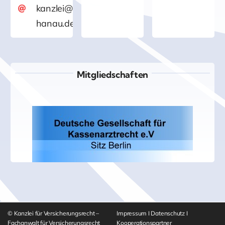
/Rechtsanwalt
kanzlei@versicherungsrecht-
hanau.de
Jürgen Wahl
Mitgliedschaften
© Kanzlei für Versicherungsrecht –
Impressum
I
Datenschutz
I
Fachanwalt für Versicherungsrecht
Kooperationspartner