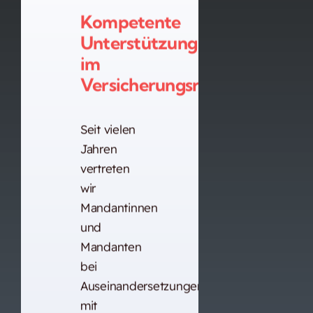
Kompetente
Unterstützung
im
Versicherungsrecht.
Seit vielen
Jahren
vertreten
wir
Mandantinnen
und
Mandanten
bei
Auseinandersetzungen
mit