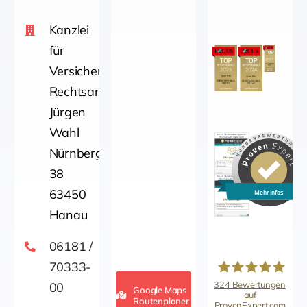
Kanzlei
für
Versicherungsrecht
Rechtsanwalt
Jürgen
Wahl
Nürnbergerstraße
38
63450
Mehr Infos
Hanau
06181 /
70333-
324
Bewertungen
00
Google Maps
auf
Routenplaner
ProvenExpert.com