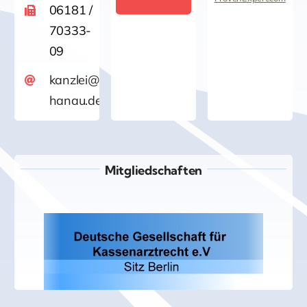
Kanzlei für
06181 /
70333-
Versicherungsrech
09
/Rechtsanwalt
kanzlei@versicherungsrecht-
hanau.de
Jürgen Wahl
Mitgliedschaften