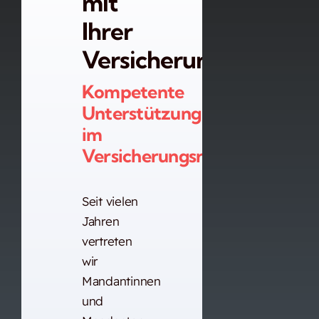
mit
Ihrer
Versicherung?
Kompetente
Unterstützung
im
Versicherungsrecht.
Seit vielen
Jahren
vertreten
wir
Mandantinnen
und