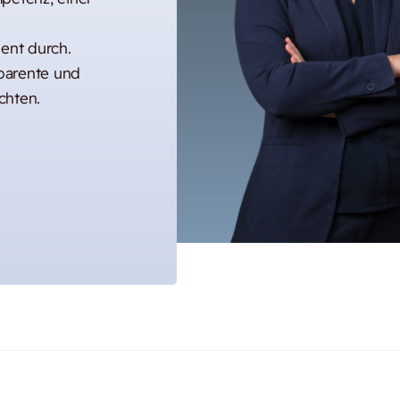
uent durch.
sparente und
chten.