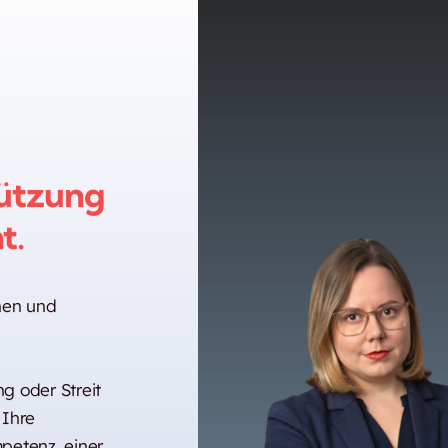
ützung
t.
nnen und
g oder Streit
 Ihre
petenz, einer