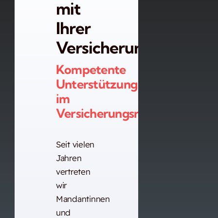
mit
Ihrer
Versicherung?
Kompetente
Unterstützung
im
Versicherungsrecht.
Seit vielen
Jahren
vertreten
wir
Mandantinnen
und