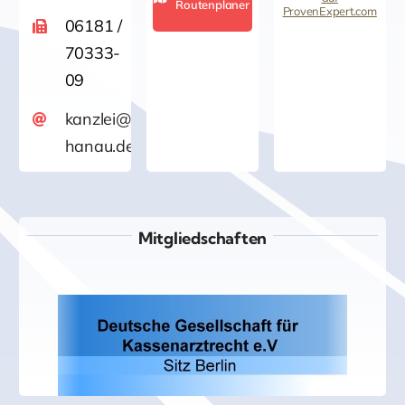
Routenplaner
ProvenExpert.com
Kanzlei für
06181 /
70333-
Versicherungsrech
09
/Rechtsanwalt
kanzlei@versicherungsrecht-
hanau.de
Jürgen Wahl
Mitgliedschaften