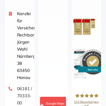
Kanzlei
für
Versicherungsrecht
Rechtsanwalt
Jürgen
Wahl
Nürnbergerstraße
38
63450
Mehr Infos
Hanau
06181 /
70333-
324
Bewertungen
00
Google Maps
auf