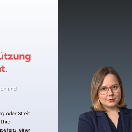
ützung
t.
nnen und
g oder Streit
 Ihre
petenz, einer