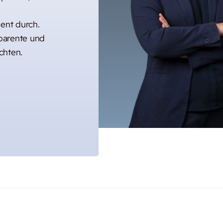
uent durch.
sparente und
chten.