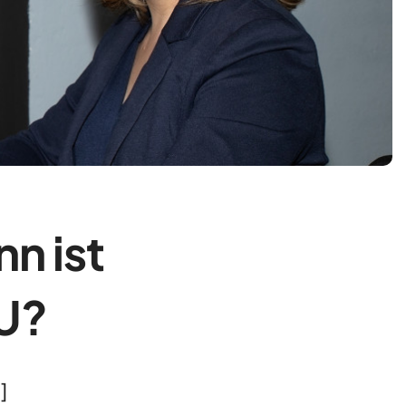
n ist
BU?
]