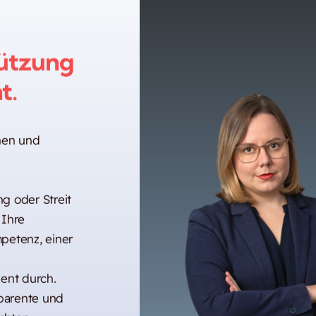
ützung
t.
nnen und
g oder Streit
 Ihre
petenz, einer
uent durch.
sparente und