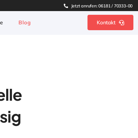
Jetzt anrufen: 06181 / 70333-00
ge
Blog
Kontakt
lle
sig