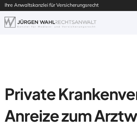
Skip
Ihre Anwaltskanzlei für Versicherungsrecht
to
content
Private Krankenver
Anreize zum Arztw